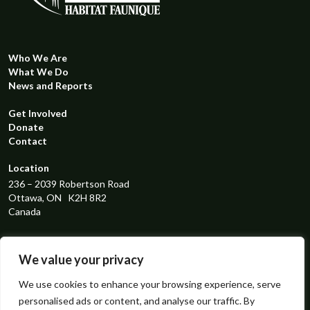
Who We Are
What We Do
News and Reports
Get Involved
Donate
Contact
Location
236 – 2039 Robertson Road
Ottawa, ON K2H 8R2
Canada
Registered Charity Number
119298131RR0001
We value your privacy
Connect with us
We use cookies to enhance your browsing experience, serve
personalised ads or content, and analyse our traffic. By
instagram
facebook
linkedin
x