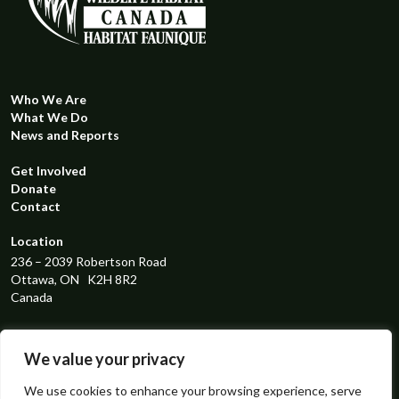
Who We Are
What We Do
News and Reports
Get Involved
Donate
Contact
Location
236 – 2039 Robertson Road
Ottawa, ON K2H 8R2
Canada
Registered Charity Number
119298131RR0001
We value your privacy
Connect with us
We use cookies to enhance your browsing experience, serve