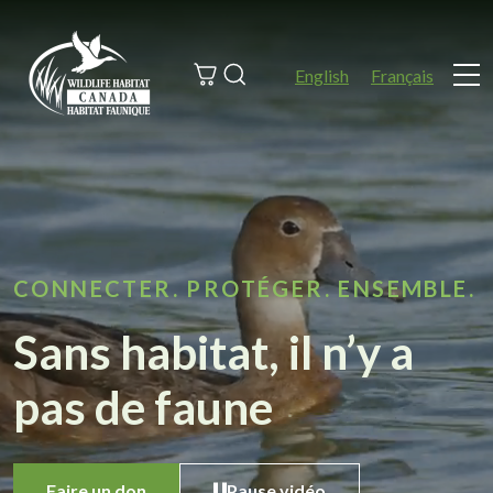
Search
English
Français
Me
CONNECTER. PROTÉGER. ENSEMBLE.
Sans habitat, il n’y a
pas de faune
Faire un don
Pause vidéo