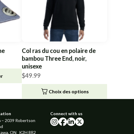
ne
Col ras du cou en polaire de
bambou Three End, noir,
unisexe
$
49.99
er
Choix des options
Ce
produit
cation
Connect with us
a
 – 2039 Robertson
plusieurs
instagram
facebook
linkedin
x
ad
variations.
tawa, ON K2H 8R2