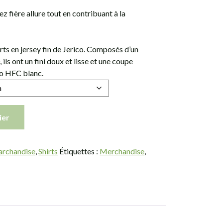
z fière allure tout en contribuant à la
rts en jersey fin de Jerico. Composés d’un
ls ont un fini doux et lisse et une coupe
go HFC blanc.
ier
rchandise
,
Shirts
Étiquettes :
Merchandise
,