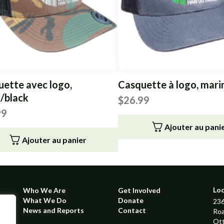
ette avec logo,
Casquette à logo, mari
/black
$
26.99
99
Ajouter au pani
Ajouter au panier
Lo
Who We Are
Get Involved
What We Do
Donate
236
News and Reports
Contact
Ro
Ot