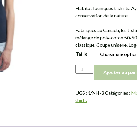
Habitat fauniques t-shirts. Aye
conservation de la nature.
Fabriqués au Canada, les t-shi
mélange de poly-coton 50/50, i
classique. Coupe unisexe. Lo
Taille
quantité
Ajouter au pan
de
T-
shirt
UGS :
19-H-3
Catégories :
Ma
à
shirts
logo
en
jersey
fin,
bleu