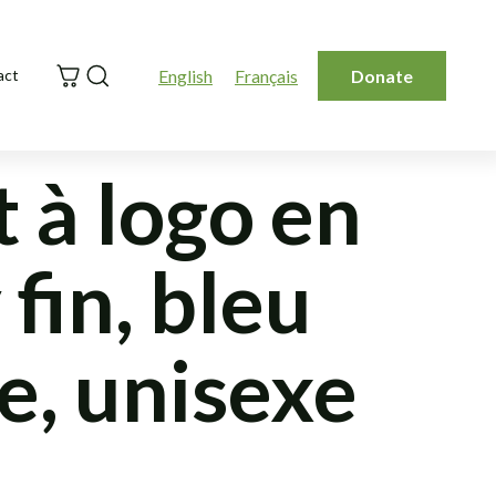
Search
English
Français
Donate
act
t à logo en
 fin, bleu
e, unisexe